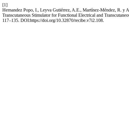
[1]
Hernandez Popo, I., Leyva Gutiérrez, A.E., Martínez-Méndez, R. y A
Transcutaneous Stimulator for Functional Electrical and Transcutaneo
117–135. DOI:https://doi.org/10.32870/recibe.v7i2.108.