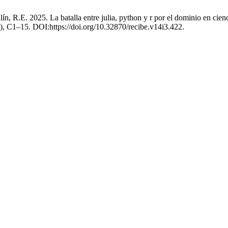
n, R.E. 2025. La batalla entre julia, python y r por el dominio en cienc
5), C1–15. DOI:https://doi.org/10.32870/recibe.v14i3.422.