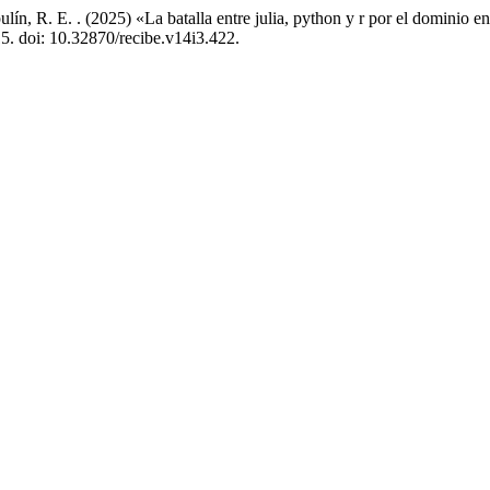
ín, R. E. . (2025) «La batalla entre julia, python y r por el dominio en
15. doi: 10.32870/recibe.v14i3.422.