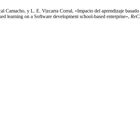
iscal Camacho, y L. E. Vizcarra Corral, «Impacto del aprendizaje basa
ased learning on a Software development school-based enterprise»,
ReC