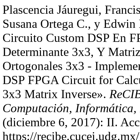
Plascencia Jáuregui, Franci
Susana Ortega C., y Edwin
Circuito Custom DSP En FP
Determinante 3x3, Y Matriz
Ortogonales 3x3 - Impleme
DSP FPGA Circuit for Calcu
3x3 Matrix Inverse».
ReCIB
Computación, Informática, 
(diciembre 6, 2017): II. Ac
https://recibe.cucei.udg.m