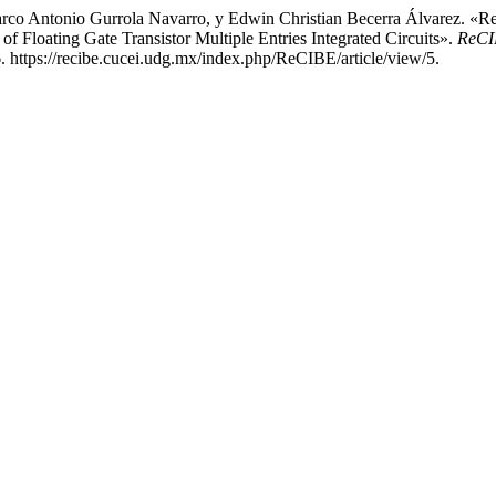
o Antonio Gurrola Navarro, y Edwin Christian Becerra Álvarez. «Re
f Floating Gate Transistor Multiple Entries Integrated Circuits».
ReCIB
6. https://recibe.cucei.udg.mx/index.php/ReCIBE/article/view/5.