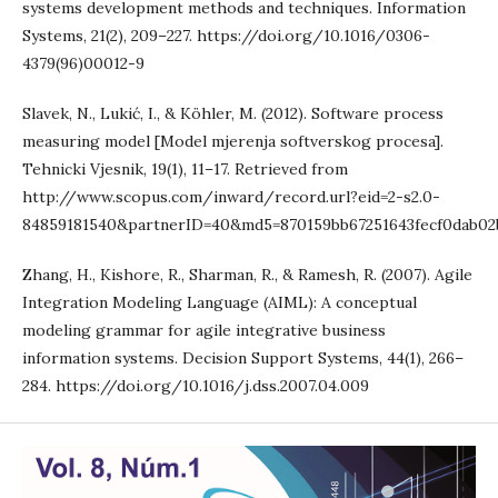
systems development methods and techniques. Information
Systems, 21(2), 209–227. https://doi.org/10.1016/0306-
4379(96)00012-9
Slavek, N., Lukić, I., & Köhler, M. (2012). Software process
measuring model [Model mjerenja softverskog procesa].
Tehnicki Vjesnik, 19(1), 11–17. Retrieved from
http://www.scopus.com/inward/record.url?eid=2-s2.0-
84859181540&partnerID=40&md5=870159bb67251643fecf0dab02
Zhang, H., Kishore, R., Sharman, R., & Ramesh, R. (2007). Agile
Integration Modeling Language (AIML): A conceptual
modeling grammar for agile integrative business
information systems. Decision Support Systems, 44(1), 266–
284. https://doi.org/10.1016/j.dss.2007.04.009