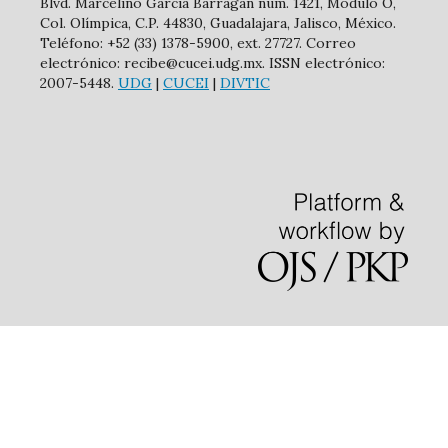
Blvd. Marcelino García Barragán núm. 1421, Módulo O,
Col. Olímpica, C.P. 44830, Guadalajara, Jalisco, México.
Teléfono: +52 (33) 1378-5900, ext. 27727. Correo
electrónico: recibe@cucei.udg.mx. ISSN electrónico:
2007-5448.
UDG
|
CUCEI
|
DIVTIC