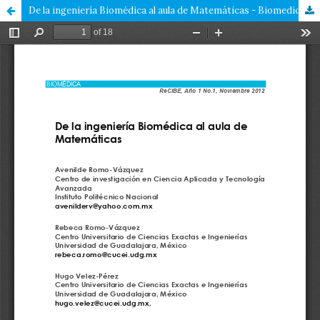
De la ingeniería Biomédica al aula de Matemáticas - Biomedical engineering to mathematics classroom