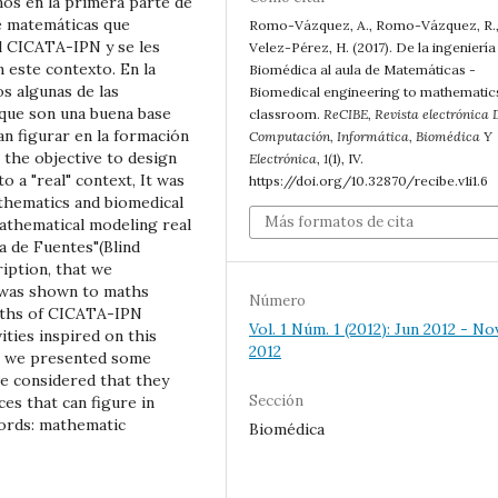
os en la primera parte de
e matemáticas que
Romo-Vázquez, A., Romo-Vázquez, R.
l CICATA-IPN y se les
Velez-Pérez, H. (2017). De la ingeniería
n este contexto. En la
Biomédica al aula de Matemáticas -
s algunas de las
Biomedical engineering to mathematic
 que son una buena base
classroom.
ReCIBE, Revista electrónica 
an figurar en la formación
Computación, Informática, Biomédica Y
 the objective to design
Electrónica
,
1
(1), IV.
o a "real" context, It was
https://doi.org/10.32870/recibe.v1i1.6
thematics and biomedical
Más formatos de cita
mathematical modeling real
a de Fuentes"(Blind
iption, that we
n was shown to maths
Número
aths of CICATA-IPN
Vol. 1 Núm. 1 (2012): Jun 2012 - No
ities inspired on this
2012
n, we presented some
we considered that they
Sección
es that can figure in
ords: mathematic
Biomédica