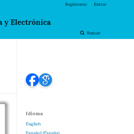
Registrarse
Entrar
 y Electrónica
Buscar
Idioma
English
Español (España)