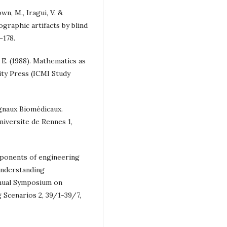
wn, M., Iragui, V. &
graphic artifacts by blind
–178.
 E. (1988). Mathematics as
ity Press (ICMI Study
gnaux Biomédicaux.
niversite de Rennes 1,
mponents of engineering
understanding
nual Symposium on
 Scenarios 2, 39/1-39/7,