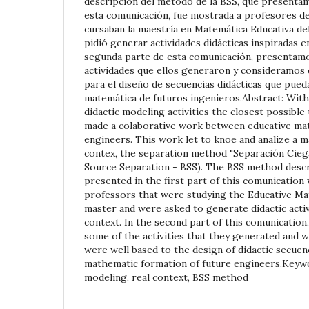
descripción del método de la BSS, que presentam
esta comunicación, fue mostrada a profesores d
cursaban la maestría en Matemática Educativa de
pidió generar actividades didácticas inspiradas e
segunda parte de esta comunicación, presentamo
actividades que ellos generaron y consideramos
para el diseño de secuencias didácticas que pued
matemática de futuros ingenieros.Abstract: With
didactic modeling activities the closest possible t
made a colaborative work between educative ma
engineers. This work let to knoe and analize a 
contex, the separation method "Separación Cieg
Source Separation - BSS). The BSS method descr
presented in the first part of this comunicatio
professors that were studying the Educative M
master and were asked to generate didactic activ
context. In the second part of this comunicatio
some of the activities that they generated and 
were well based to the design of didactic secuenc
mathematic formation of future engineers.Keyw
modeling, real context, BSS method