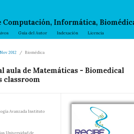
e Computación, Informática, Biomédica
ivos
Guía del Autor
Indexación
Licencia
- Nov 2012
/
Biomédica
al aula de Matemáticas - Biomedical
s classroom
logía Avanzada Instituto
ías Universidad de