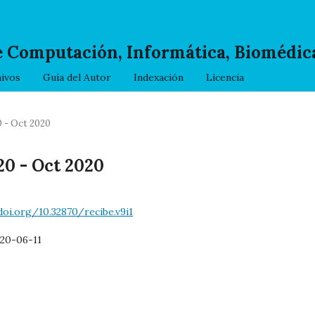
e Computación, Informática, Biomédica
ivos
Guía del Autor
Indexación
Licencia
0 - Oct 2020
20 - Oct 2020
doi.org/10.32870/recibe.v9i1
20-06-11