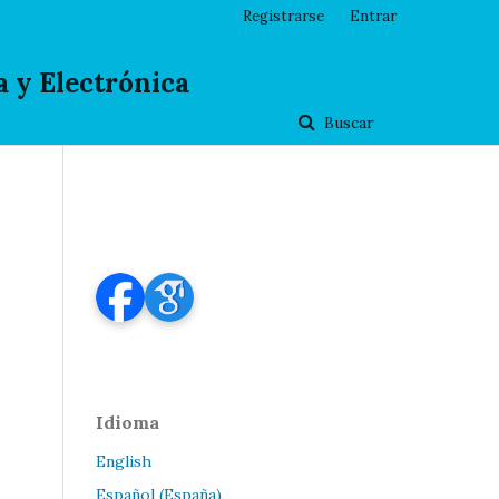
Registrarse
Entrar
 y Electrónica
Buscar
Idioma
English
Español (España)